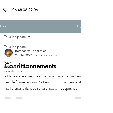
06-48-06-22-06
Blog
Tous les posts
Tous les posts
Bernadette Lepelletier
Questionnements
27 janv. 2022
6 min de lecture
Suivis
Conditionnements
thérapeutiques :
symptômes
- Qu'est-ce que c'est pour vous ? Comment
les définiriez-vous ? - Les conditionnements
ne feraient-ils pas référence à l'acquis par...