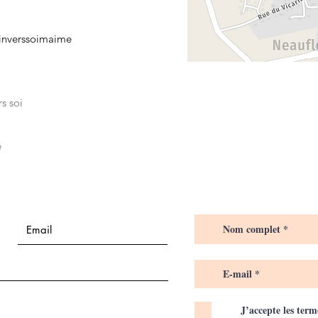
inverssoimaime
s soi
é
J’accepte les term