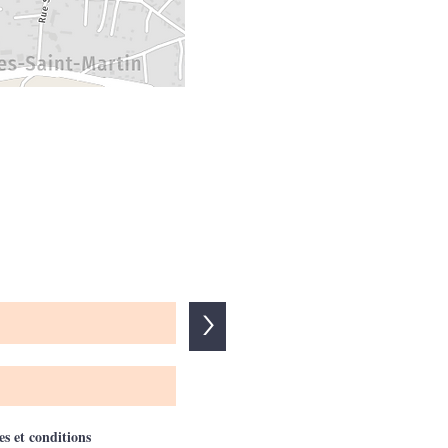
>
es et conditions