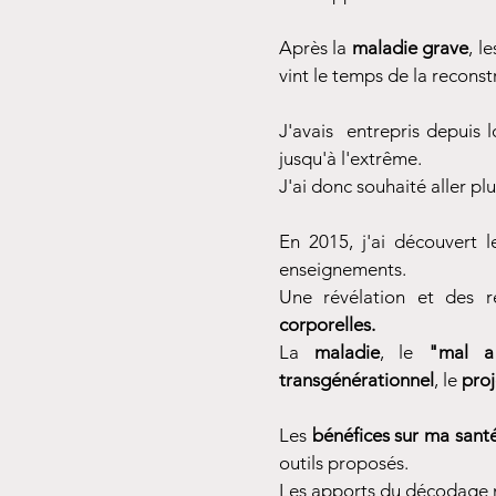
Après la
maladie grave
, l
vint le temps de la recons
J'avais entrepris depuis
jusqu'à l'extrême.
J'ai donc souhaité aller pl
En 2015, j'ai découvert 
enseignements.
Une révélation et des
corporelles.
La
maladie
, le
"mal a
transgénérationnel
, le
proj
Les
bénéfices sur ma sant
outils proposés.
Les apports du décodage m