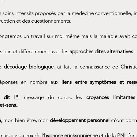
es soins intensifs proposés par la médecine conventionnelle, i
truction et des questionnements.
 longtemps un travail sur moi-même mais la maladie avait 
us loin et différemment avec les
approches dites alternatives
.
le
décodage biologique
, ai fait la connaissance de
Christi
 réponses en nombre aux
liens entre symptômes et resse
 dit !"
, message du corps, les
croyances limitantes
et-sens
...
é
, mon bien-être, mon
développement personnel
m'ont donn
ais aussi ceux de l'
hypnose
ericksonnienne
et de la
PNL
fon