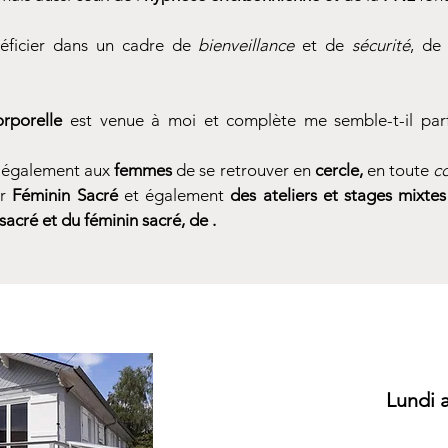
néficier dans un cadre de
bienveillance
et de
sécurité
, d
rporelle
est venue à moi et complète me semble-t-il par
e également aux
femmes
de se retr
ouver en
cercle,
en toute
c
ur
Féminin Sacré
et également
d
es ateliers et sta
ge
s mixte
s
 sacré et du féminin sacré, de
.
Lundi a