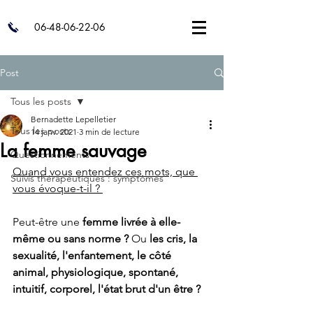
06-48-06-22-06
Post
Tous les posts
Bernadette Lepelletier
Tous les posts
14 janv. 2021
3 min de lecture
La femme sauvage
Questionnements
Quand vous entendez ces mots, que 
Suivis thérapeutiques : symptômes
vous évoque-t-il ? 
Peut-être une 
femme livrée à elle-
même ou sans norme ?
 Ou 
les cris, la 
sexualité, l'enfantement, le côté 
animal, physiologique, spontané, 
intuitif, corporel, l'état brut d'un être ? 