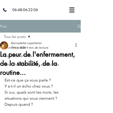
06-48-06-22-06
Post
Tous les posts
Bernadette Lepelletier
Tous les posts
8 nov. 2020
4 min de lecture
La peur de l'enfermement,
Questionnements
de la stabilité, de la
Suivis thérapeutiques : symptômes
routine...
Est-ce que ça vous parle ? 
Y a-t-il un écho chez vous ? 
Si oui, quels sont les mots, les 
situations qui vous viennent ? 
Depuis quand ? 