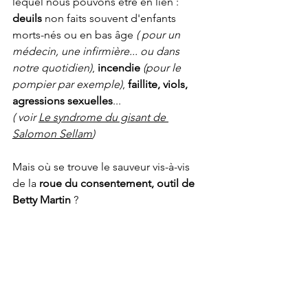
lequel nous pouvons être en lien : 
deuils
 non faits souvent d'enfants 
morts-nés ou en bas âge 
( pour un 
médecin, une infirmière... ou dans 
notre quotidien)
, 
incendie
(pour le 
pompier par exemple)
, 
faillite, viols, 
agressions sexuelles
... 
( voir 
Le syndrome du gisant de 
Salomon Sellam
)
Mais où se trouve le sauveur vis-à-vis 
de la 
roue du consentement, outil de 
Betty Martin 
?  