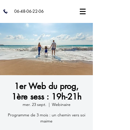
06-48-06-22-06
1er Web du prog,
1ère sess : 19h-21h
mer. 23 sept.
  |  
Webinaire
Programme de 3 mois : un chemin vers soi
maime