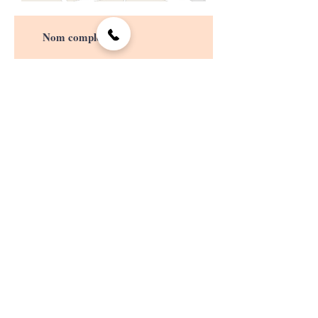
>
J’accepte les termes et
conditions
Un chemin vers soi
Féminin Sacré